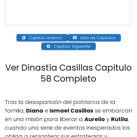
Capitulo Anterior
Lista de Capítulos
Capitulo Siguiente
Ver Dinastía Casillas Capitulo
58 Completo
Tras la desaparición del patriarca de la
familia,
Diana
e
Ismael Casillas
se embarcan
en una misión para liberar a
Aurelio
y
Rutila
,
cuando una serie de eventos inesperados los
obliga a replantear sus estrategias y