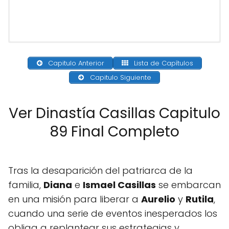
Capitulo Anterior
Lista de Capítulos
Capitulo Siguiente
Ver Dinastía Casillas Capitulo
89 Final Completo
Tras la desaparición del patriarca de la
familia,
Diana
e
Ismael Casillas
se embarcan
en una misión para liberar a
Aurelio
y
Rutila
,
cuando una serie de eventos inesperados los
obliga a replantear sus estrategias y