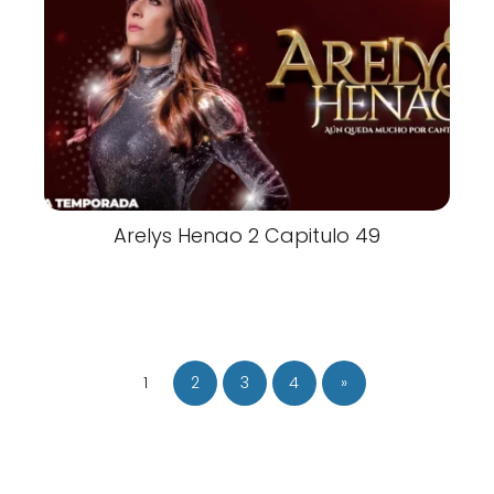
Arelys Henao 2 Capitulo 49
1
2
3
4
»