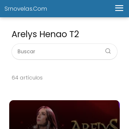
Srnovelas.Com
Arelys Henao T2
64 artículos