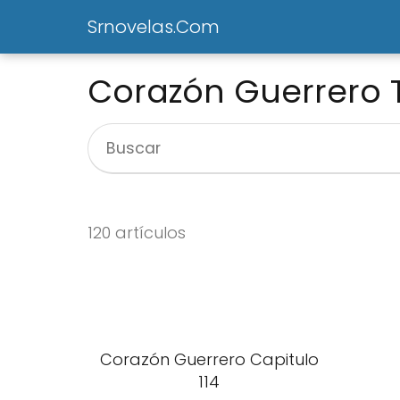
Srnovelas.Com
Corazón Guerrero 
Corazón Guerrero
Corazón Guerrero
120 artículos
Capitulo 120 Final
Capitulo 117
Corazón Guerrero Capitulo
114