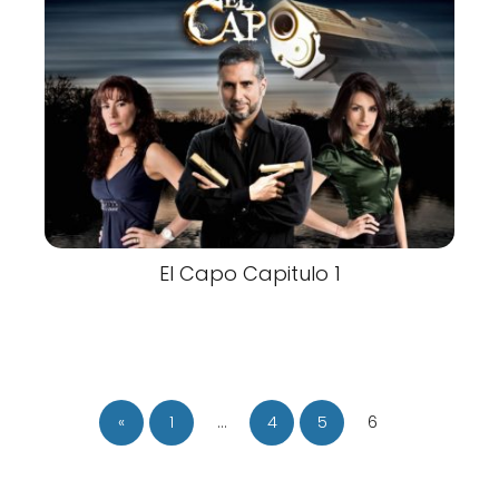
El Capo Capitulo 1
«
1
…
4
5
6