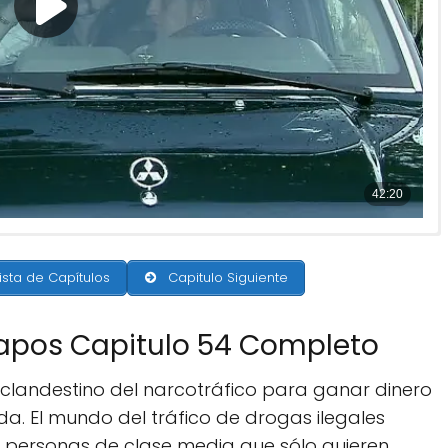
ista de Capítulos
Capitulo Siguiente
 Sapos Capitulo 54 Completo
landestino del narcotráfico para ganar dinero
da. El mundo del tráfico de drogas ilegales
s personas de clase media que sólo quieren