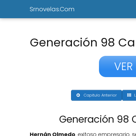
Srnovelas.Com
Generación 98 Cap
VER
Capitulo Anterior
L
Generación 98 
Hernán Olmedo
, exitoso empresario,