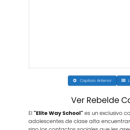
Capitulo Anterior
L
Ver Rebelde C
El
"Elite Way School"
es un exclusivo c
adolescentes de clase alta encuentran
sino los contactos sociales que les ase