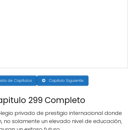
ista de Capítulos
Capitulo Siguiente
apitulo 299 Completo
olegio privado de prestigio internacional donde
, no solamente un elevado nivel de educación,
guran un exitoso futuro.