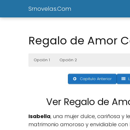
Srnovelas.Com
Regalo de Amor C
Opción 1
Opción 2
Capitulo Anterior
L
Ver Regalo de Am
Isabella
, una mujer dulce, cariñosa y l
matrimonio amoroso y envidiable con