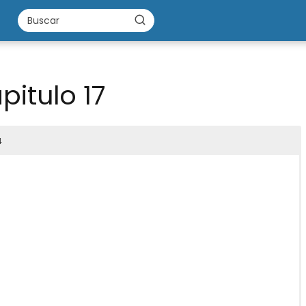
itulo 17
4