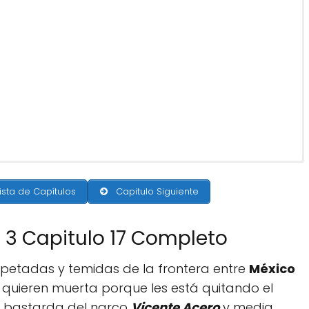
ista de Capítulos
Capitulo Siguiente
 3 Capitulo 17 Completo
petadas y temidas de la frontera entre
México
a quieren muerta porque les está quitando el
a bastarda del narco
Vicente Acero
y media