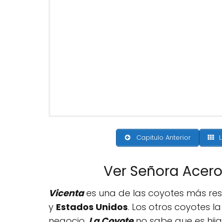
Capitulo Anterior
L
Ver Señora Acero
Vicenta
es una de las coyotes más res
y
Estados Unidos
. Los otros coyotes l
negocio.
La Coyote
no sabe que es hij