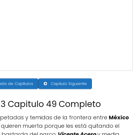
ista de Capítulos
Capitulo Siguiente
 3 Capitulo 49 Completo
petadas y temidas de la frontera entre
México
a quieren muerta porque les está quitando el
a bastarda del narco
Vicente Acero
y media