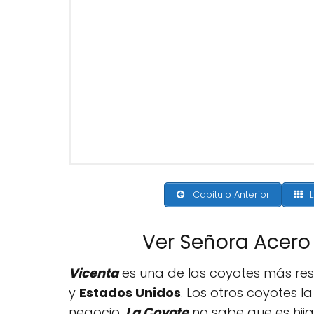
Capitulo Anterior
L
Ver Señora Acero
Vicenta
es una de las coyotes más res
y
Estados Unidos
. Los otros coyotes l
negocio.
La Coyote
no sabe que es hij