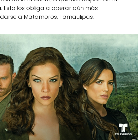
a
. Esto los obliga a operar aún más
udarse a Matamoros, Tamaulipas.