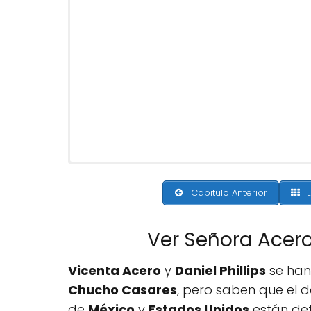
Capitulo Anterior
L
Ver Señora Acer
Vicenta Acero
y
Daniel Phillips
se han
Chucho Casares
, pero saben que el d
de
México
y
Estados Unidos
están det