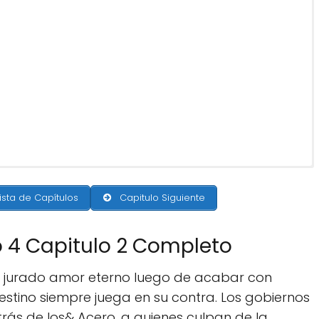
ista de Capítulos
Capitulo Siguiente
o 4 Capitulo 2 Completo
 jurado amor eterno luego de acabar con
estino siempre juega en su contra. Los gobiernos
rás de los& Acero, a quienes culpan de la