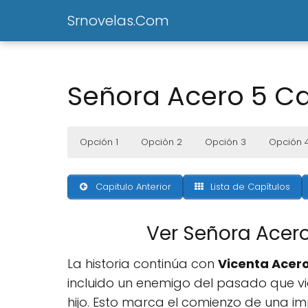
Srnovelas.Com
Señora Acero 5 Ca
Opción 1
Opción 2
Opción 3
Opción 
Capitulo Anterior
Lista de Capítulos
Ver Señora Acer
La historia continúa con
Vicenta Acer
incluido un enemigo del pasado que vi
hijo. Esto marca el comienzo de una i