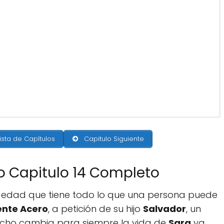
ista de Capítulos
Capitulo Siguiente
o Capitulo 14 Completo
 edad que tiene todo lo que una persona puede
ente Acero
, a petición de su hijo
Salvador
, un
echo cambia para siempre la vida de
Sara
ya