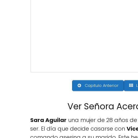
Capitulo Anterior
L
Ver Señora Acer
Sara Aguilar
una mujer de 28 años de
ser. El día que decide casarse con
Vic
comando asesina a su marido. Este h