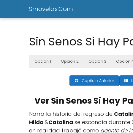
Srnovelas.Com
Sin Senos Si Hay P
Opción 1
Opción 2
Opción 3
Opción 
Capitulo Anterior
L
Ver Sin Senos Si Hay P
Narra la historia del regreso de
Catali
Hilda
.&
Catalina
se escondía durante 
en realidad trabajó como
agente de l