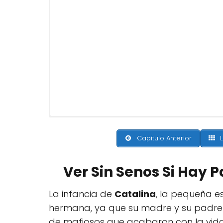
Capitulo Anterior
L
Ver Sin Senos Si Hay 
La infancia de
Catalina
, la pequeña e
hermana, ya que su madre y su padre h
de mafiosos que acabaron con la vida 