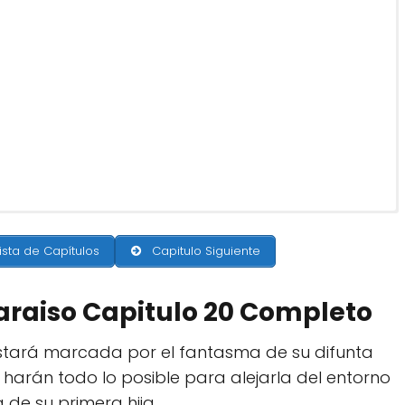
ista de Capítulos
Capitulo Siguiente
Paraiso Capitulo 20 Completo
stará marcada por el fantasma de su difunta
arán todo lo posible para alejarla del entorno
de su primera hija.