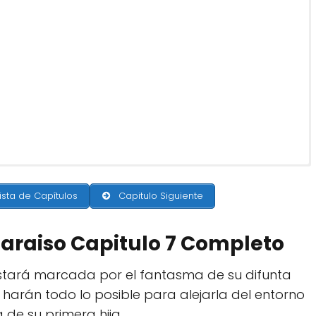
ista de Capítulos
Capitulo Siguiente
 Paraiso Capitulo 7 Completo
stará marcada por el fantasma de su difunta
arán todo lo posible para alejarla del entorno
de su primera hija.