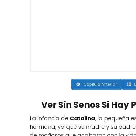
Capitulo Anterior
L
Ver Sin Senos Si Hay
La infancia de
Catalina
, la pequeña e
hermana, ya que su madre y su padre h
de mafiosos que acabaron con la vida 