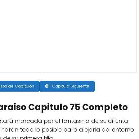
ista de Capítulos
Capitulo Siguiente
Paraiso Capitulo 75 Completo
stará marcada por el fantasma de su difunta
arán todo lo posible para alejarla del entorno
de su primera hija.