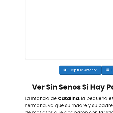
Capitulo Anterior
L
Ver Sin Senos Si Hay 
La infancia de
Catalina
, la pequeña e
hermana, ya que su madre y su padre h
de mafiosos que acabaron con la vida 