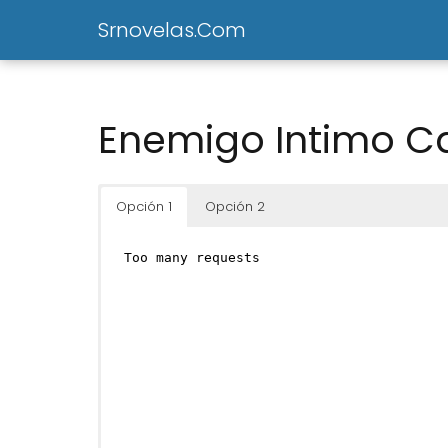
Srnovelas.Com
Enemigo Intimo Ca
Opción 1
Opción 2