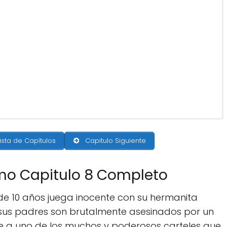
ista de Capítulos
Capitulo Siguiente
imo Capitulo 8 Completo
 de 10 años juega inocente con su hermanita
 sus padres son brutalmente asesinados por un
te a uno de los muchos y poderosos carteles que