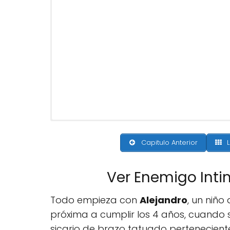
Capitulo Anterior
L
Ver Enemigo Int
Todo empieza con
Alejandro
, un niño
próxima a cumplir los 4 años, cuando
sicario de brazo tatuado pertenecien