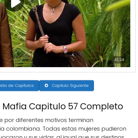
ista de Capítulos
Capitulo Siguiente
a Mafia Capitulo 57 Completo
ue por diferentes motivos terminan
ia colombiana. Todas estas mujeres pudieron
vocaron y sus vidas, al igual que sus destinos,