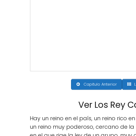
Capitulo Anterior
L
Ver Los Rey 
Hay un reino en el país, un reino rico en
un reino muy poderoso, cercano de la 
en el que rige la ley de un grupo, muy o