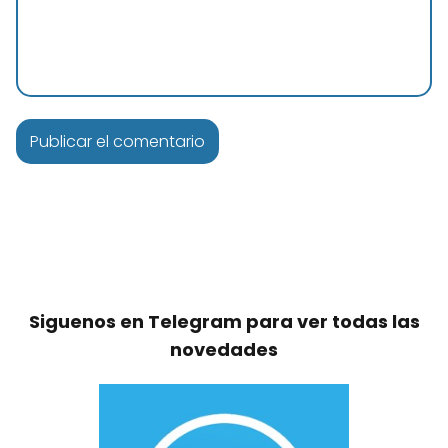
Siguenos en Telegram para ver todas las
novedades