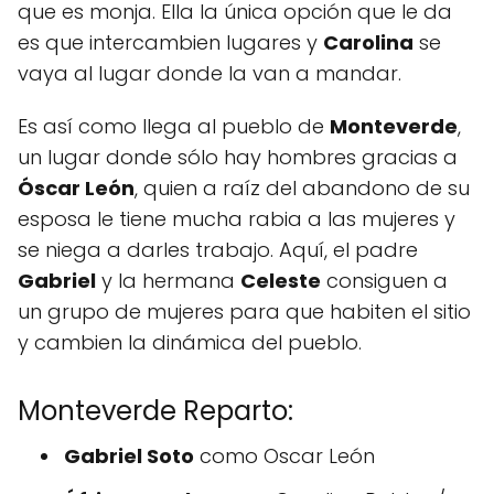
que es monja. Ella la única opción que le da
es que intercambien lugares y
Carolina
se
vaya al lugar donde la van a mandar.​
Es así como llega al pueblo de
Monteverde
,
un lugar donde sólo hay hombres gracias a
Óscar León
, quien a raíz del abandono de su
esposa le tiene mucha rabia a las mujeres y
se niega a darles trabajo. Aquí, el padre
Gabriel
y la hermana
Celeste
consiguen a
un grupo de mujeres para que habiten el sitio
y cambien la dinámica del pueblo.​
Monteverde Reparto:
Gabriel Soto
como Oscar León