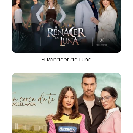
El Renacer de Luna