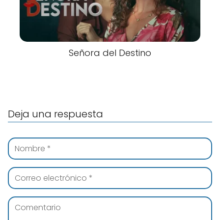
Señora del Destino
Deja una respuesta