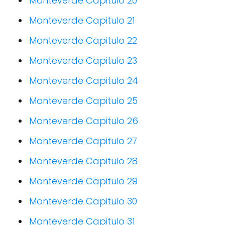
Monteverde Capitulo 20
Monteverde Capitulo 21
Monteverde Capitulo 22
Monteverde Capitulo 23
Monteverde Capitulo 24
Monteverde Capitulo 25
Monteverde Capitulo 26
Monteverde Capitulo 27
Monteverde Capitulo 28
Monteverde Capitulo 29
Monteverde Capitulo 30
Monteverde Capitulo 31