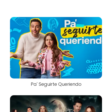
Pa' Seguirte Queriendo