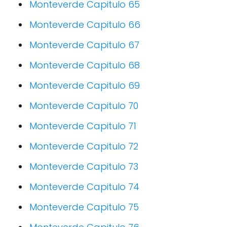
Monteverde Capitulo 65
Monteverde Capitulo 66
Monteverde Capitulo 67
Monteverde Capitulo 68
Monteverde Capitulo 69
Monteverde Capitulo 70
Monteverde Capitulo 71
Monteverde Capitulo 72
Monteverde Capitulo 73
Monteverde Capitulo 74
Monteverde Capitulo 75