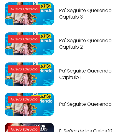
Nuevo Episodio
Pa' Seguirte Queriendo
Capitulo 3
Nuevo Episodio
Pa' Seguirte Queriendo
Capitulo 2
Nuevo Episodio
Pa' Seguirte Queriendo
Capitulo 1
Nuevo Episodio
Pa' Seguirte Queriendo
Nuevo Episodio
El Señor de los Cielos 10