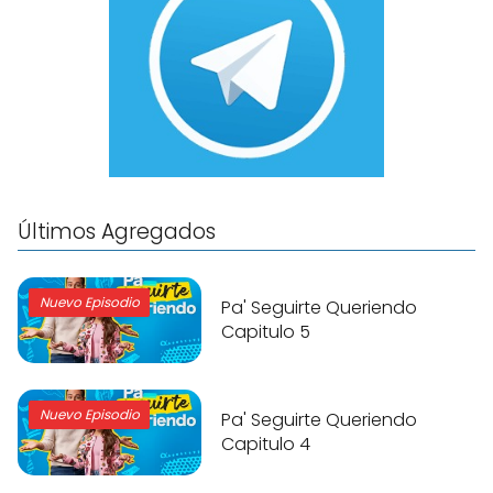
Últimos Agregados
Nuevo Episodio
Pa' Seguirte Queriendo
Capitulo 5
Nuevo Episodio
Pa' Seguirte Queriendo
Capitulo 4