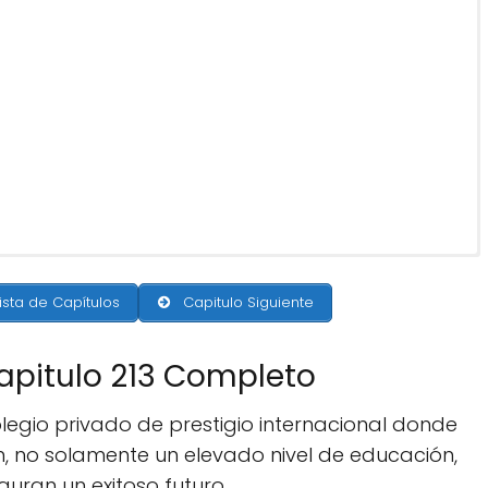
ista de Capítulos
Capitulo Siguiente
apitulo 213 Completo
olegio privado de prestigio internacional donde
, no solamente un elevado nivel de educación,
guran un exitoso futuro.