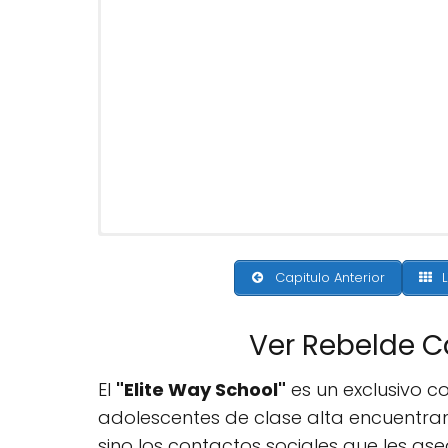
Capitulo Anterior
L
Ver Rebelde C
El
"Elite Way School"
es un exclusivo c
adolescentes de clase alta encuentran
sino los contactos sociales que les ase