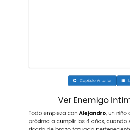
Capitulo Anterior
L
Ver Enemigo Inti
Todo empieza con
Alejandro
, un niño
próxima a cumplir los 4 años, cuando
sicario de brazo tatuado pertenecien