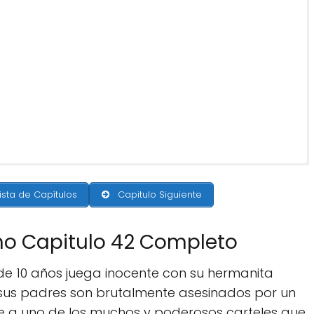
ista de Capítulos
Capitulo Siguiente
mo Capitulo 42 Completo
 de 10 años juega inocente con su hermanita
 sus padres son brutalmente asesinados por un
te a uno de los muchos y poderosos carteles que