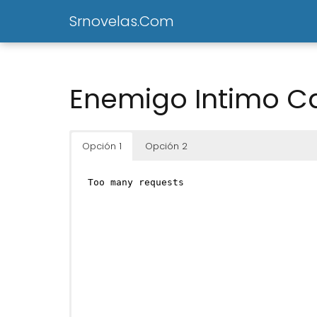
Srnovelas.Com
Enemigo Intimo Ca
Opción 1
Opción 2