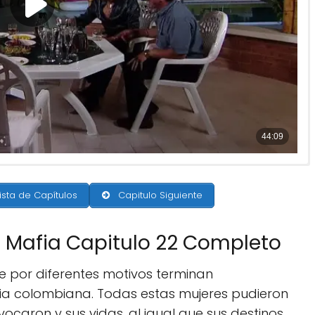
ista de Capítulos
Capitulo Siguiente
a Mafia Capitulo 22 Completo
ue por diferentes motivos terminan
ia colombiana. Todas estas mujeres pudieron
vocaron y sus vidas, al igual que sus destinos,