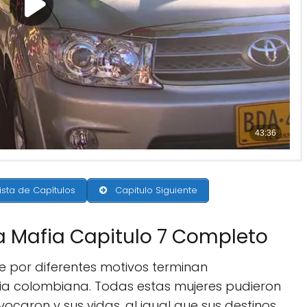
ista de Capítulos
Capitulo Siguiente
a Mafia Capitulo 7 Completo
ue por diferentes motivos terminan
ia colombiana. Todas estas mujeres pudieron
vocaron y sus vidas, al igual que sus destinos,