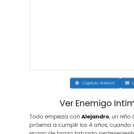
Capitulo Anterior
L
Ver Enemigo Inti
Todo empieza con
Alejandro
, un niño
próxima a cumplir los 4 años, cuando
sicario de brazo tatuado pertenecien