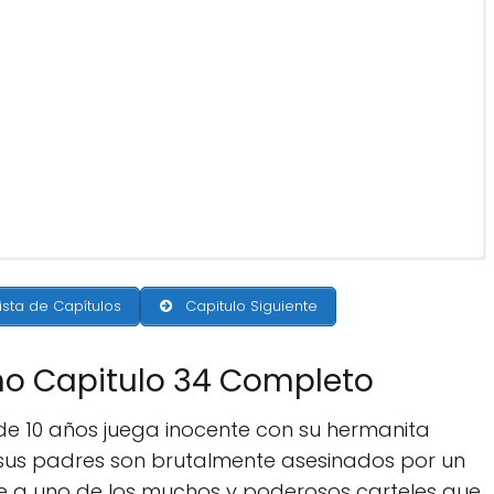
ista de Capítulos
Capitulo Siguiente
mo Capitulo 34 Completo
 de 10 años juega inocente con su hermanita
 sus padres son brutalmente asesinados por un
te a uno de los muchos y poderosos carteles que