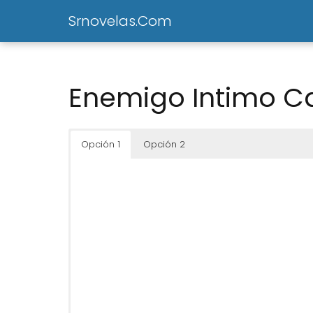
Srnovelas.Com
Enemigo Intimo Ca
Opción 1
Opción 2